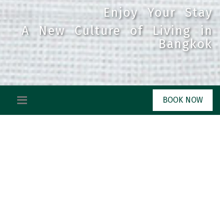
Enjoy Your Stay
Enjoy Your Stay
A New Culture of Living in
A New Culture of Living in
Bangkok
Bangkok
BOOK NOW
Accommodation
舒适的都市化风格
Theorie酒店具有舒适与独特并存的特
色，并且您将会体验到来自酒店接待员温暖的微笑与热情的
欢迎。我们很荣幸能为您提供两种不同风格且舒适的客房
——高级客房（28平方米）与小型套房（56平方米）。先进